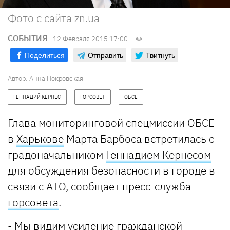
Фото с сайта zn.ua
СОБЫТИЯ
12 Февраля 2015 17:00
Поделиться
Отправить
Твитнуть
Автор:
Анна Покровская
ГЕННАДИЙ КЕРНЕС
ГОРСОВЕТ
ОБСЕ
Глава мониторинговой спецмиссии ОБСЕ
в
Харькове
Марта Барбоса встретилась с
градоначальником
Геннадием Кернесом
для обсуждения безопасности в городе в
связи с АТО, сообщает пресс-служба
горсовета
.
- Мы видим усиление гражданской