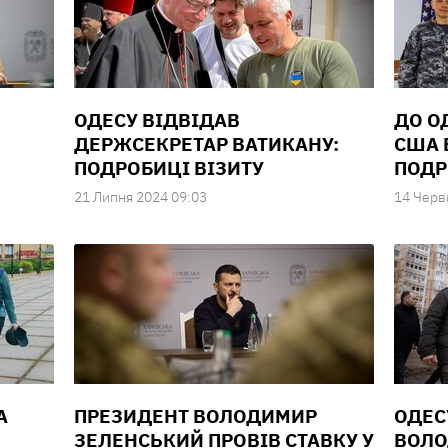
ОДЕСУ ВІДВІДАВ
ДО О
ДЕРЖСЕКРЕТАР ВАТИКАНУ:
США 
ПОДРОБИЦІ ВІЗИТУ
ПОДР
21 Липня 2024 09:03
14 Черв
А
ПРЕЗИДЕНТ ВОЛОДИМИР
ОДЕС
ЗЕЛЕНСЬКИЙ ПРОВІВ СТАВКУ У
ВОЛО