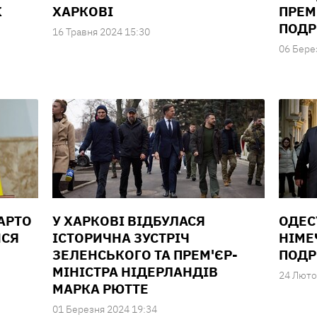
К
ХАРКОВІ
ПРЕМ'
ПОДР
16 Травня 2024 15:30
06 Бере
ВАРТО
У ХАРКОВІ ВІДБУЛАСЯ
ОДЕС
ИСЯ
ІСТОРИЧНА ЗУСТРІЧ
НІМЕ
ЗЕЛЕНСЬКОГО ТА ПРЕМ'ЄР-
ПОДР
МІНІСТРА НІДЕРЛАНДІВ
24 Люто
МАРКА РЮТТЕ
01 Березня 2024 19:34