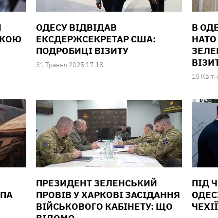
Й
ОДЕСУ ВІДВІДАВ
В ОД
ЯКОЮ
ЕКСДЕРЖСЕКРЕТАР США:
НАТО
ПОДРОБИЦІ ВІЗИТУ
ЗЕЛЕ
ВІЗИ
31 Травня 2025 17:18
15 Квiтн
ПРЕЗИДЕНТ ЗЕЛЕНСЬКИЙ
ПІД 
МПА
ПРОВІВ У ХАРКОВІ ЗАСІДАННЯ
ОДЕС
ВІЙСЬКОВОГО КАБІНЕТУ: ЩО
ЧЕХІЇ