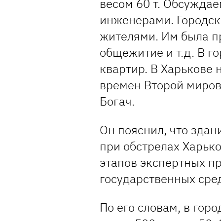
весом 60 т. Обсуждае
инженерами. Городско
жителями. Им была п
общежитие и т.д. В г
квартир. В Харькове 
времен Второй миров
Богач.
Он пояснил, что зда
при обстрелах Харьк
этапов экспертных п
государственных сред
По его словам, в гор