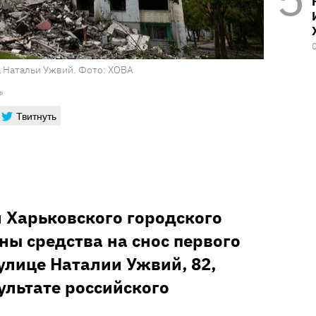
а Натальи Ужвий. Фото: ХОВА
Твитнуть
и Харьковского городского
ны средства на снос первого
улице Наталии Ужвий, 82,
ультате российского