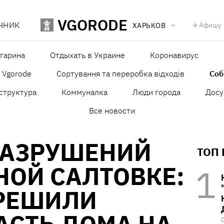
VGORODE
ЧНИК
Афишу
ХАРЬКОВ
агарина
Отдыхать в Украине
Коронавирус
в Vgorode
Сортування та переробка відходів
Со
структура
Коммуналка
Люди города
Досу
Все новости
РАЗРУШЕНИЙ
ТОП
НОЙ САЛТОВКЕ:
 РЕШИЛИ