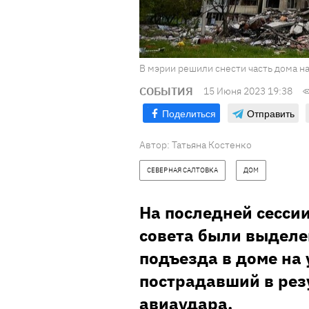
В мэрии решили снести часть дома н
СОБЫТИЯ
15 Июня 2023 19:38
Поделиться
Отправить
Автор:
Татьяна Костенко
СЕВЕРНАЯ САЛТОВКА
ДОМ
На последней сесси
совета были выделе
подъезда в доме на 
пострадавший в рез
авиаудара.