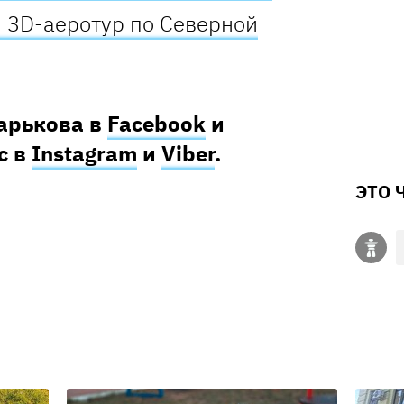
и 3D-аеротур по Северной
Харькова в
Facebook
и
с в
Instagram
и
Viber
.
ЭТО 