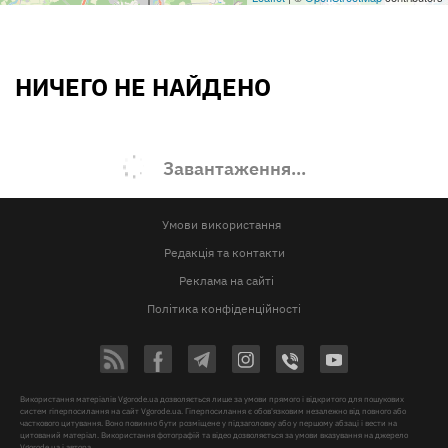
НИЧЕГО НЕ НАЙДЕНО
Завантаження...
Умови використання
Редакція та контакти
Реклама на сайті
Політика конфіденційності
Використання матеріалів Vgorode.ua дозволяється лише за умови прямого і відкритого для пошукових
систем гіперпосилання на сайт Vgorode.ua. Гіперпосилання є обов'язковим незалежно від повного або
часткового цитування. Воно повинно бути розміщене у підзаголовку або у першому абзаці і вести на
цитований матеріал. Використання фотографій та відео дозволяється за умови вказування на джерело
Vgorode.ua і автора.