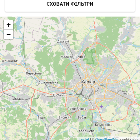
СХОВАТИ ФІЛЬТРИ
+
−
Leaflet
| ©
OpenStreetMap
contributors