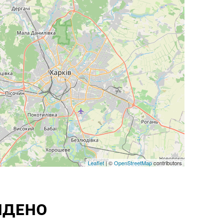
Leaflet
| ©
OpenStreetMap
contributors
ЙДЕНО