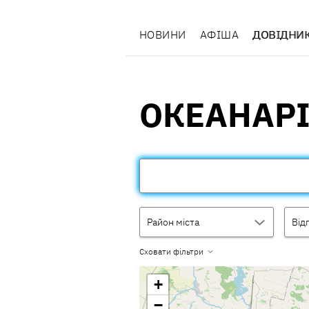
НОВИНИ
АФІША
ДОВІДНИ
ОКЕАНАР
Район міста
Від
Сховати фільтри
+
−