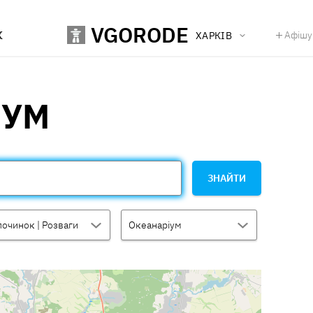
VGORODE
К
Афішу
ХАРКІВ
ІУМ
ЗНАЙТИ
починок | Розваги
Океанаріум