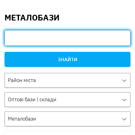
МЕТАЛОБАЗИ
ЗНАЙТИ
Район міста
Оптові бази | склади
Металобази