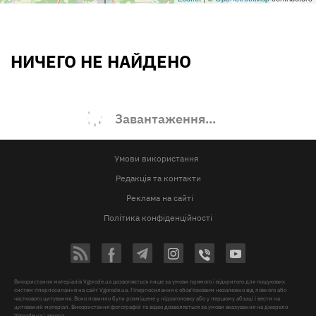
НИЧЕГО НЕ НАЙДЕНО
Завантаження...
Умови використання
Редакція та контакти
Реклама на сайті
Політика конфіденційності
Використання матеріалів Vgorode.ua дозволяється лише за умови прямого і відкритого для пошукових
систем гіперпосилання на сайт Vgorode.ua. Гіперпосилання є обов'язковим незалежно від повного або
часткового цитування. Воно повинно бути розміщене у підзаголовку або у першому абзаці і вести на
цитований матеріал. Використання фотографій та відео дозволяється за умови вказування на джерело
Vgorode.ua і автора.