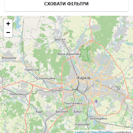
СХОВАТИ ФІЛЬТРИ
+
−
Leaflet
| ©
OpenStreetMap
contributors