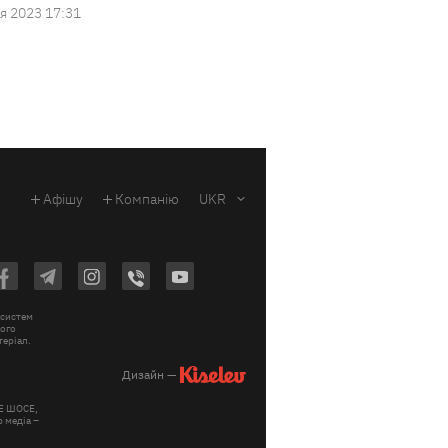
я 2023 17:31
Афішу
Компанію
UKR
 систем
вого
теріал.
Дизайн —
КЕ ШОСЕ,
 медіа –