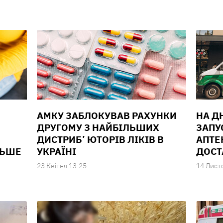
АМКУ ЗАБЛОКУВАВ РАХУНКИ
НА Д
ДРУГОМУ З НАЙБІЛЬШИХ
ЗАПУ
ДИСТРИБʼЮТОРІВ ЛІКІВ В
АПТЕ
ЛЬШЕ
УКРАЇНІ
ДОСТ
23 Квiтня 13:25
14 Лист