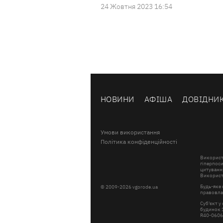
24 Жовтня 2023 16:54
НОВИНИ
АФІША
ДОВІДНИ
Умови використання
Політика конфіденційності
Використ
гіперпоси
цитування
Використа
Будь-яке 
© 2009-2026 vgorode.ua
правовлас
Суб'єкт у
будинок 1
R40-060