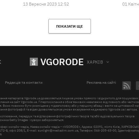
13 Вересня 2023 12:52
01 Квiтн
ПОКАЗАТИ ЩЕ
VGORODE
К
ХАРКІВ
Редакція та контакти
Реклама на сайті
ання матеріалів Vgorode.ua дозволяється лише за умови прямого і відкритого для пошукових
лання на сайт Vgorode.ua. Гіперпосилання є обов'язковим незалежно від повного або частко
. Воно повинно бути розміщене у підзаголовку або у першому абзаці і вести на цитований ма
ння фотографій та відео дозволяється за умови вказування на джерело Vgorode.ua і автора.
копіювання, передрук та відтворення фотографічних творів та/або аудіовізуальних творів
ника Getty Images - суворо забороняється.
 сфері онлайн-медіа, Назва онлайн-медіа – «VGORODE», Адреса: 02091, місто Київ, ХАРКІВСЬ
72-Б, офіс 208/1, E-mail:
sunlight@mediadim.com.ua
, Телефон: 044-205-43-00, Ідентифікатор
66