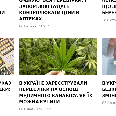
ОЧІКУЮТЬСЯ ПЕРЕВІРКИ: У
ПЕНСІ
ЗАПОРІЖЖІ БУДУТЬ
ЩО З
МИ
КОНТРОЛЮВАТИ ЦІНИ В
БЕРЕ
АПТЕКАХ
28 Люто
06 Березня 2025 13:06
УКАЗ
В УКРАЇНІ ЗАРЕЄСТРУВАЛИ
В УК
ІКИ:
ПЕРШІ ЛІКИ НА ОСНОВІ
БЕЗК
МЕДИЧНОГО КАНАБІСУ: ЯК ЇХ
ЗМІН
МОЖНА КУПИТИ
03 Сiчня
08 Сiчня 2025 17:45