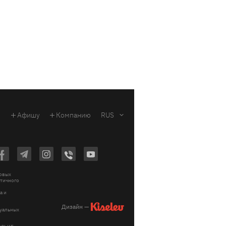
Афишу
Компанию
RUS
ковых
стичного
a и
Дизайн —
зуальных