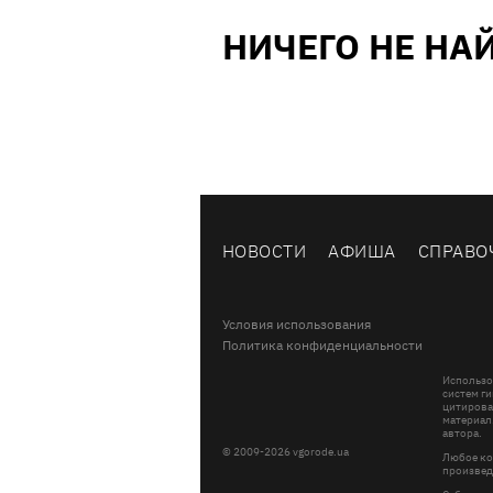
НИЧЕГО НЕ НА
НОВОСТИ
АФИША
СПРАВО
Условия использования
Политика конфиденциальности
Использо
систем ги
цитирова
материал
автора.
© 2009-2026 vgorode.ua
Любое ко
произвед