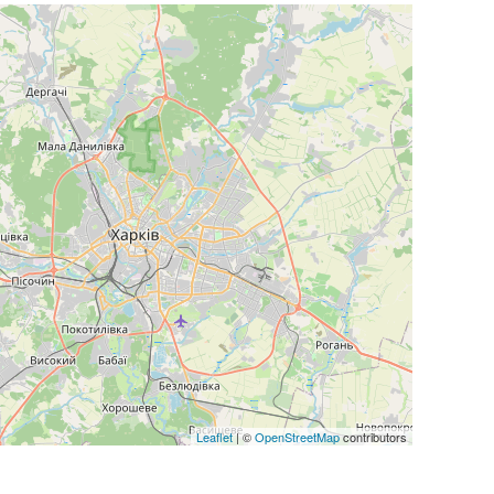
Leaflet
| ©
OpenStreetMap
contributors