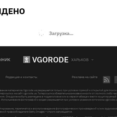
ЙДЕНО
Загрузка...
VGORODE
ЧНИК
ХАРЬКОВ
Редакция и контакты
Реклама на сайте
вание материалов Vgorode.ua разрешается только при условии прямой и открытой для поис
перссылки на сайт vgorode.ua. Гиперссылка обязательна вне зависимости от полного либо ча
ния. Она должна быть размещена в подзаголовке или в первом абзаце и вести на цитируемый
. Использование фотографий и видео разрешается при условии указания источника vgorode.u
пирование, перепечатка и воспроизведение фотографических произведений и/или аудиови
ений правообладателя Getty Images – строго запрещается.