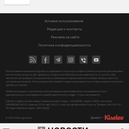
Условия использования
Редакция и контакты
Реклама на сайте
Политика конфиденциальности
Использование материалов Vgorode.ua разрешается только при условии прямой и открытой для поисковых
систем гиперссылки на сайт vgorode.ua. Гиперссылка обязательна вне зависимости от полного либо
частичного цитирования. Она должна быть размещена в подзаголовке или в первом абзаце и вести на
цитируемый материал. Использование фотографий и видео разрешается при условии указания источника
vgorode.ua и автора.
Любое копирование, перепечатка и воспроизведение фотографических произведений и/или
аудиовизуальных произведений правообладателя Getty Images – строго запрещается.
Субъект в сфере онлайн-медиа, Название онлайн-медиа - «VGORODE», Адрес: 02091, місто Київ,
ХАРКІВСЬКЕ ШОСЕ, будинок 172-Б, офіс 208/1, E-mail:
sunlight@mediadim.com.ua
, Телефон: 044-205-43-
00, Идентификатор медиа - R40-06066
Дизайн —
© 2009-2026 vgorode.ua