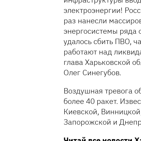
электроэнергии! Рос
раз нанесли массиро
энергосистемы ряда о
удалось сбить ПВО, ч
работают над ликвид
глава Харьковской о
Олег Синегубов.
Воздушная тревога об
более 40 ракет. Изве
Киевской, Винницкой
Запорожской и Днепр
Читай все новости 