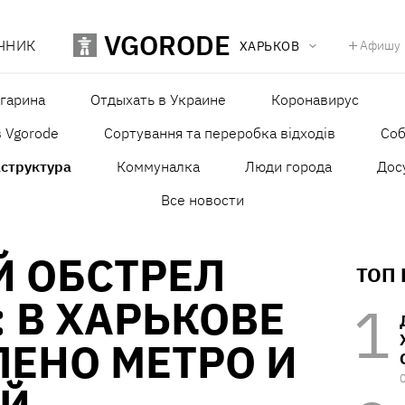
VGORODE
ЧНИК
Афишу
ХАРЬКОВ
агарина
Отдыхать в Украине
Коронавирус
в Vgorode
Сортування та переробка відходів
Со
структура
Коммуналка
Люди города
Дос
Все новости
Й ОБСТРЕЛ
ТОП
 В ХАРЬКОВЕ
ЕНО МЕТРО И