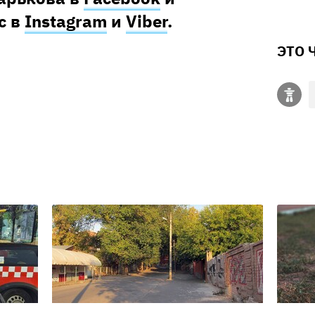
с в
Instagram
и
Viber
.
ЭТО 