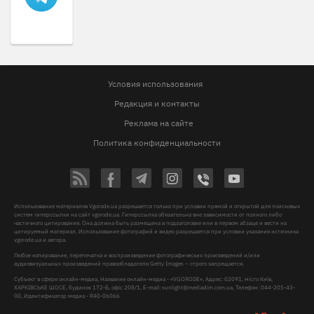
Условия использования
Редакция и контакты
Реклама на сайте
Политика конфиденциальности
Использование материалов Vgorode.ua разрешается только при условии прямой и открытой для поисковых
систем гиперссылки на сайт vgorode.ua. Гиперссылка обязательна вне зависимости от полного либо
частичного цитирования. Она должна быть размещена в подзаголовке или в первом абзаце и вести на
цитируемый материал. Использование фотографий и видео разрешается при условии указания источника
vgorode.ua и автора.
Любое копирование, перепечатка и воспроизведение фотографических произведений и/или
аудиовизуальных произведений правообладателя Getty Images – строго запрещается.
Субъект в сфере онлайн-медиа, Название онлайн-медиа - «VGORODE», Адрес: 02091, місто Київ,
ХАРКІВСЬКЕ ШОСЕ, будинок 172-Б, офіс 208/1, E-mail:
sunlight@mediadim.com.ua
, Телефон: 044-205-43-
00, Идентификатор медиа - R40-06066