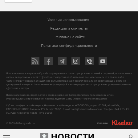
Условия использования
Редакция и контакты
Реклама на сайте
Политика конфиденциальности
Использование материалов Vgorode.ua разрешается только при условии прямой и открытой для поисковых
систем гиперссылки на сайт vgorode.ua. Гиперссылка обязательна вне зависимости от полного либо
частичного цитирования. Она должна быть размещена в подзаголовке или в первом абзаце и вести на
цитируемый материал. Использование фотографий и видео разрешается при условии указания источника
vgorode.ua и автора.
Любое копирование, перепечатка и воспроизведение фотографических произведений и/или
аудиовизуальных произведений правообладателя Getty Images – строго запрещается.
Субъект в сфере онлайн-медиа, Название онлайн-медиа - «VGORODE», Адрес: 02091, місто Київ,
ХАРКІВСЬКЕ ШОСЕ, будинок 172-Б, офіс 208/1, E-mail:
sunlight@mediadim.com.ua
, Телефон: 044-205-43-
00, Идентификатор медиа - R40-06066
Дизайн —
© 2009-2026 vgorode.ua
НОВОСТИ