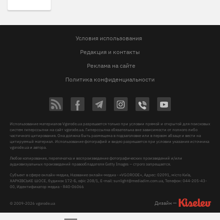
Условия использования
Редакция и контакты
Реклама на сайте
Политика конфиденциальности
Использование материалов Vgorode.ua разрешается только при условии прямой и открытой для поисковых
систем гиперссылки на сайт vgorode.ua. Гиперссылка обязательна вне зависимости от полного либо
частичного цитирования. Она должна быть размещена в подзаголовке или в первом абзаце и вести на
цитируемый материал. Использование фотографий и видео разрешается при условии указания источника
vgorode.ua и автора.
Любое копирование, перепечатка и воспроизведение фотографических произведений и/или
аудиовизуальных произведений правообладателя Getty Images – строго запрещается.
Субъект в сфере онлайн-медиа, Название онлайн-медиа - «VGORODE», Адрес: 02091, місто Київ,
ХАРКІВСЬКЕ ШОСЕ, будинок 172-Б, офіс 208/1, E-mail:
sunlight@mediadim.com.ua
, Телефон: 044-205-43-
00, Идентификатор медиа - R40-06066
Дизайн —
© 2009-2026 vgorode.ua