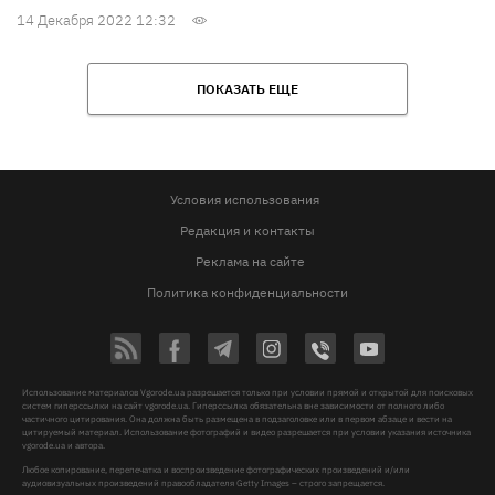
14 Декабря 2022 12:32
ПОКАЗАТЬ ЕЩЕ
Условия использования
Редакция и контакты
Реклама на сайте
Политика конфиденциальности
Использование материалов Vgorode.ua разрешается только при условии прямой и открытой для поисковых
систем гиперссылки на сайт vgorode.ua. Гиперссылка обязательна вне зависимости от полного либо
частичного цитирования. Она должна быть размещена в подзаголовке или в первом абзаце и вести на
цитируемый материал. Использование фотографий и видео разрешается при условии указания источника
vgorode.ua и автора.
Любое копирование, перепечатка и воспроизведение фотографических произведений и/или
аудиовизуальных произведений правообладателя Getty Images – строго запрещается.