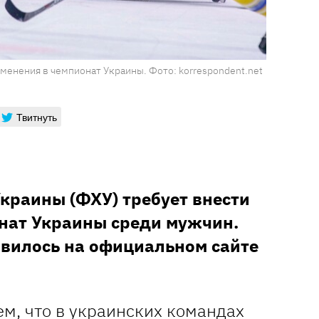
менения в чемпионат Украины. Фото: korrespondent.net
Твитнуть
краины (ФХУ) требует внести
нат Украины среди мужчин.
явилось на официальном сайте
м, что в украинских командах