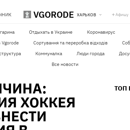
VGORODE
ЧНИК
Афишу
ХАРЬКОВ
агарина
Отдыхать в Украине
Коронавирус
в Vgorode
Сортування та переробка відходів
Со
структура
Коммуналка
Люди города
Досу
Все новости
ИЧИНА:
ТОП
ИЯ ХОККЕЯ
ВНЕСТИ