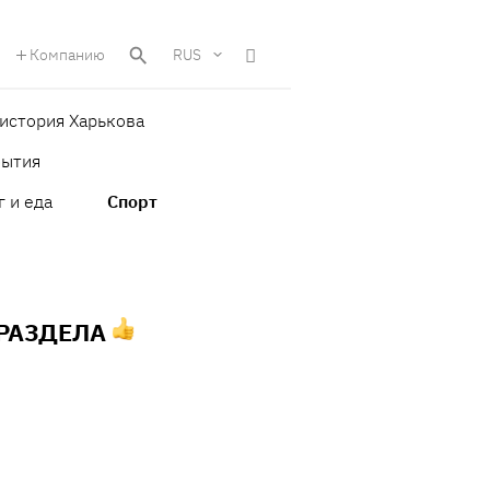
Компанию
RUS
история Харькова
бытия
г и еда
Спорт
 РАЗДЕЛА