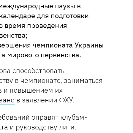
 международные паузы в
календаре для подготовки
о время проведения
венства;
авершения чемпионата Украины
рта мирового первенства.
ова способствовать
ству в чемпионате, заниматься
в и повышением их
зано
в заявлении ФХУ.
ебований оправят клубам-
а и руководству лиги.