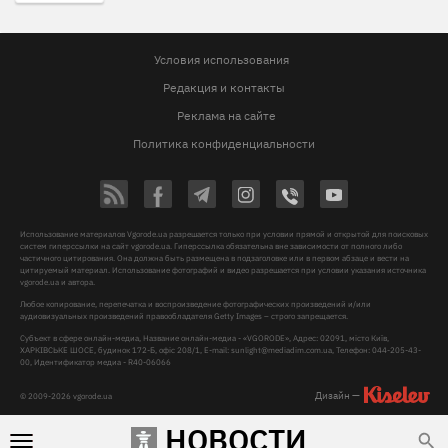
Условия использования
Редакция и контакты
Реклама на сайте
Политика конфиденциальности
Использование материалов Vgorode.ua разрешается только при условии прямой и открытой для поисковых
систем гиперссылки на сайт vgorode.ua. Гиперссылка обязательна вне зависимости от полного либо
частичного цитирования. Она должна быть размещена в подзаголовке или в первом абзаце и вести на
цитируемый материал. Использование фотографий и видео разрешается при условии указания источника
vgorode.ua и автора.
Любое копирование, перепечатка и воспроизведение фотографических произведений и/или
аудиовизуальных произведений правообладателя Getty Images – строго запрещается.
Субъект в сфере онлайн-медиа, Название онлайн-медиа - «VGORODE», Адрес: 02091, місто Київ,
ХАРКІВСЬКЕ ШОСЕ, будинок 172-Б, офіс 208/1, E-mail:
sunlight@mediadim.com.ua
, Телефон: 044-205-43-
00, Идентификатор медиа - R40-06066
Дизайн —
© 2009-2026 vgorode.ua
НОВОСТИ