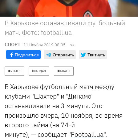
В Харькове останавливали футбольный
матч. Фото: football.ua
СПОРТ
11 Ноября 2019 08:35
Поделиться
Отправить
Твитнуть
ФУТБОЛ
СКАНДАЛ
ФАНАТЫ
В Харькове футбольный матч между
клубами "Шахтер" и "Динамо"
останавливали на 3 минуты. Это
произошло вчера, 10 ноября, во время
второго тайма (на 74-й
минуте), — сообщает "
Football.ua
".