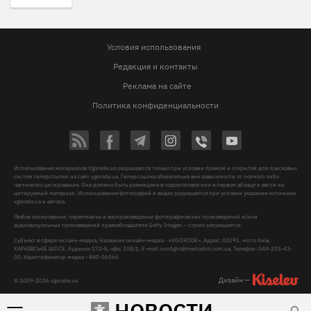
Условия использования
Редакция и контакты
Реклама на сайте
Политика конфиденциальности
Использование материалов Vgorode.ua разрешается только при условии прямой и открытой для поисковых
систем гиперссылки на сайт vgorode.ua. Гиперссылка обязательна вне зависимости от полного либо
частичного цитирования. Она должна быть размещена в подзаголовке или в первом абзаце и вести на
цитируемый материал. Использование фотографий и видео разрешается при условии указания источника
vgorode.ua и автора.
Любое копирование, перепечатка и воспроизведение фотографических произведений и/или
аудиовизуальных произведений правообладателя Getty Images – строго запрещается.
Субъект в сфере онлайн-медиа, Название онлайн-медиа - «VGORODE», Адрес: 02091, місто Київ,
ХАРКІВСЬКЕ ШОСЕ, будинок 172-Б, офіс 208/1, E-mail:
sunlight@mediadim.com.ua
, Телефон: 044-205-43-
00, Идентификатор медиа - R40-06066
Дизайн —
© 2009-2026 vgorode.ua
НОВОСТИ