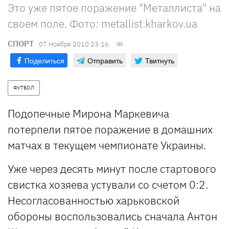
Это уже пятое поражение "Металлиста" на
своем поле. Фото: metallist.kharkov.ua
СПОРТ
07 Ноября 2010 23:16
Поделиться
Отправить
Твитнуть
ФУТБОЛ
Подопечные Мирона Маркевича
потерпели пятое поражение в домашних
матчах в текущем чемпионате Украины.
Уже через десять минут после стартового
свистка хозяева устували со счетом 0:2.
Несогласованностью харьковской
обороны воспользовались сначала Антон