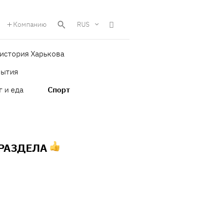
Компанию
RUS
история Харькова
бытия
г и еда
Спорт
 РАЗДЕЛА