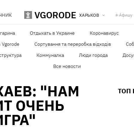
VGORODE
ЧНИК
Афишу
ХАРЬКОВ
агарина
Отдыхать в Украине
Коронавирус
в Vgorode
Сортування та переробка відходів
Со
структура
Коммуналка
Люди города
Досу
Все новости
ХАЕВ: "НАМ
ТОП
Т ОЧЕНЬ
ГРА"