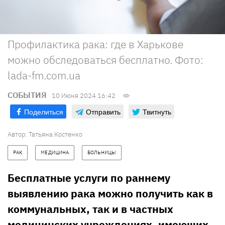
Профилактика рака: где в Харькове
можно обследоваться бесплатно. Фото:
lada-fm.com.ua
СОБЫТИЯ
10 Июня 2024 16:42
Поделиться
Отправить
Твитнуть
Автор:
Татьяна Костенко
РАК
МЕДИЦИНА
БОЛЬНИЦЫ
Бесплатные услуги по раннему
выявлению рака можно получить как в
коммунальных, так и в частных
медицинских учреждениях, имеющих