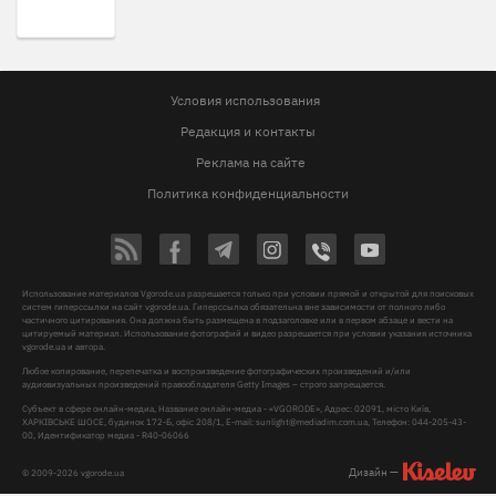
Условия использования
Редакция и контакты
Реклама на сайте
Политика конфиденциальности
Использование материалов Vgorode.ua разрешается только при условии прямой и открытой для поисковых
систем гиперссылки на сайт vgorode.ua. Гиперссылка обязательна вне зависимости от полного либо
частичного цитирования. Она должна быть размещена в подзаголовке или в первом абзаце и вести на
цитируемый материал. Использование фотографий и видео разрешается при условии указания источника
vgorode.ua и автора.
Любое копирование, перепечатка и воспроизведение фотографических произведений и/или
аудиовизуальных произведений правообладателя Getty Images – строго запрещается.
Субъект в сфере онлайн-медиа, Название онлайн-медиа - «VGORODE», Адрес: 02091, місто Київ,
ХАРКІВСЬКЕ ШОСЕ, будинок 172-Б, офіс 208/1, E-mail:
sunlight@mediadim.com.ua
, Телефон: 044-205-43-
00, Идентификатор медиа - R40-06066
Дизайн —
© 2009-2026 vgorode.ua