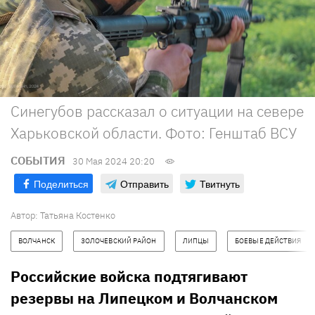
Синегубов рассказал о ситуации на севере
Харьковской области. Фото: Генштаб ВСУ
СОБЫТИЯ
30 Мая 2024 20:20
Поделиться
Отправить
Твитнуть
Автор:
Татьяна Костенко
ВОЛЧАНСК
ЗОЛОЧЕВСКИЙ РАЙОН
ЛИПЦЫ
БОЕВЫЕ ДЕЙСТВИЯ
Российские войска подтягивают
резервы на Липецком и Волчанском