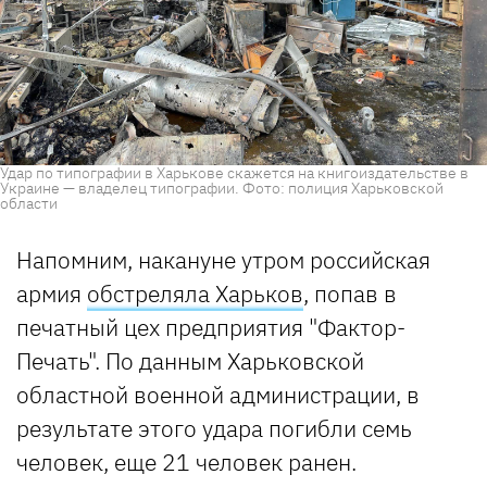
Удар по типографии в Харькове скажется на книгоиздательстве в
Украине — владелец типографии. Фото: полиция Харьковской
области
Напомним, накануне утром российская
армия
обстреляла Харьков
, попав в
печатный цех предприятия "Фактор-
Печать". По данным Харьковской
областной военной администрации, в
результате этого удара погибли семь
человек, еще 21 человек ранен.