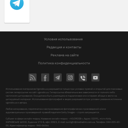
Условия использования
Редакция и контакты
Реклама на сайте
Политика конфиденциальности
Использование материалов Vgorode.ua разрешается только при условии прямой и открытой для поисковых
систем гиперссылки на сайт vgorode.ua. Гиперссылка обязательна вне зависимости от полного либо
частичного цитирования. Она должна быть размещена в подзаголовке или в первом абзаце и вести на
цитируемый материал. Использование фотографий и видео разрешается при условии указания источника
vgorode.ua и автора.
Любое копирование, перепечатка и воспроизведение фотографических произведений и/или
аудиовизуальных произведений правообладателя Getty Images – строго запрещается.
Субъект в сфере онлайн-медиа, Название онлайн-медиа - «VGORODE», Адрес: 02091, місто Київ,
ХАРКІВСЬКЕ ШОСЕ, будинок 172-Б, офіс 208/1, E-mail:
sunlight@mediadim.com.ua
, Телефон: 044-205-43-
00, Идентификатор медиа - R40-06066