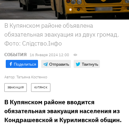
В Купянском районе объявлена
обязательная эвакуация из двух громад.
Фото: Слідство.Інфо
СОБЫТИЯ
16 Января 2024 12:00
Поделиться
Отправить
Твитнуть
Автор:
Татьяна Костенко
ЭВАКУАЦИЯ
КУПЯНСК
В Купянском районе вводится
обязательная эвакуация населения из
Кондрашевской и Куриливской общин.