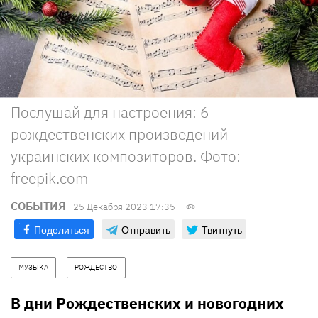
Послушай для настроения: 6
рождественских произведений
украинских композиторов. Фото:
freepik.com
СОБЫТИЯ
25 Декабря 2023 17:35
Поделиться
Отправить
Твитнуть
МУЗЫКА
РОЖДЕСТВО
В дни Рождественских и новогодних