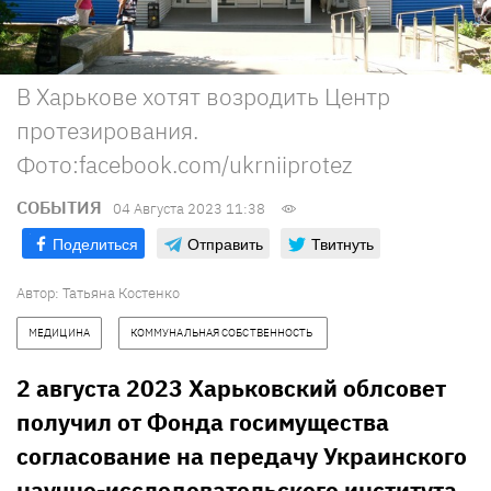
В Харькове хотят возродить Центр
протезирования.
Фото:facebook.com/ukrniiprotez
СОБЫТИЯ
04 Августа 2023 11:38
Поделиться
Отправить
Твитнуть
Автор:
Татьяна Костенко
МЕДИЦИНА
КОММУНАЛЬНАЯ СОБСТВЕННОСТЬ 
2 августа 2023 Харьковский облсовет
получил от Фонда госимущества
согласование на передачу Украинского
научно-исследовательского института