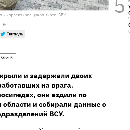
ких корректировщиков. Фото: СБУ
Твитнуть
ЕРЖАНИЯ
скрыли и задержали двоих
работавших на врага.
лосипедах, они ездили по
и области и собирали данные о
одразделений ВСУ.