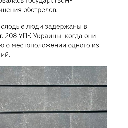
валась государством-
ршения обстрелов.
 молодые люди задержаны в
т. 208 УПК Украины, когда они
 о местоположении одного из
ий.