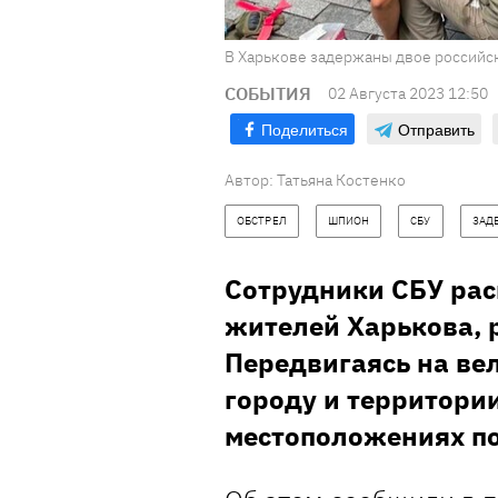
В Харькове задержаны двое российс
СОБЫТИЯ
02 Августа 2023 12:50
Поделиться
Отправить
Автор:
Татьяна Костенко
ОБСТРЕЛ
ШПИОН
СБУ
ЗАД
Сотрудники СБУ ра
жителей Харькова, 
Передвигаясь на ве
городу и территори
местоположениях п