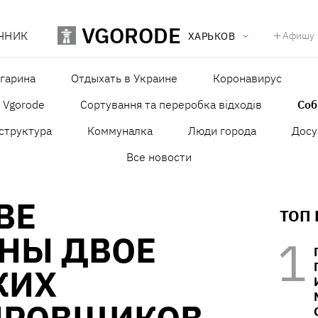
VGORODE
ЧНИК
Афишу
ХАРЬКОВ
агарина
Отдыхать в Украине
Коронавирус
в Vgorode
Сортування та переробка відходів
Со
структура
Коммуналка
Люди города
Досу
Все новости
ВЕ
ТОП
НЫ ДВОЕ
КИХ