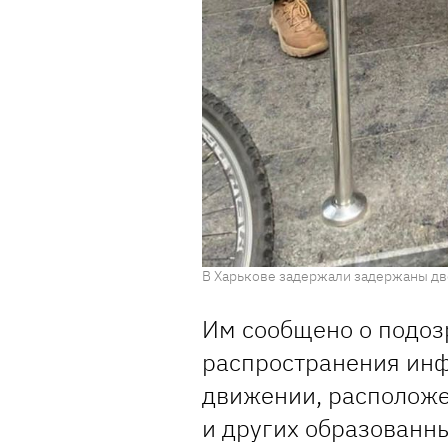
В Харькове задержали задержаны дв
Им сообщено о подоз
распространения ин
движении, располож
и других образованны