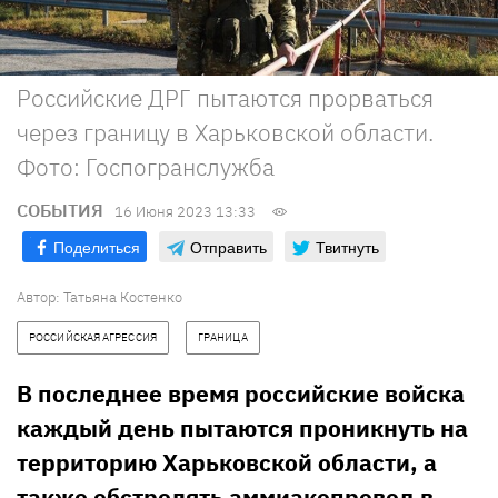
Российские ДРГ пытаются прорваться
через границу в Харьковской области.
Фото: Госпогранслужба
СОБЫТИЯ
16 Июня 2023 13:33
Поделиться
Отправить
Твитнуть
Автор:
Татьяна Костенко
РОССИЙСКАЯ АГРЕССИЯ
ГРАНИЦА
В последнее время российские войска
каждый день пытаются проникнуть на
территорию Харьковской области, а
также обстрелять аммиакопровод в