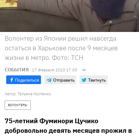
Волонтер из Японии решил навсегда
остаться в Харькове после 9 месяцев
жизни в метро. Фото: ТСН
СОБЫТИЯ
17 Февраля 2023 17:05
Поделиться
Отправить
Твитнуть
Автор:
Татьяна Костенко
ВОЛОНТЕРЫ
75-летний Фуминори Цучико
добровольно девять месяцев прожил в