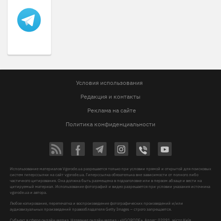
Условия использования
Редакция и контакты
Реклама на сайте
Политика конфиденциальности
Использование материалов Vgorode.ua разрешается только при условии прямой и открытой для поисковых
систем гиперссылки на сайт vgorode.ua. Гиперссылка обязательна вне зависимости от полного либо
частичного цитирования. Она должна быть размещена в подзаголовке или в первом абзаце и вести на
цитируемый материал. Использование фотографий и видео разрешается при условии указания источника
vgorode.ua и автора.
Любое копирование, перепечатка и воспроизведение фотографических произведений и/или
аудиовизуальных произведений правообладателя Getty Images – строго запрещается.
Субъект в сфере онлайн-медиа, Название онлайн-медиа - «VGORODE», Адрес: 02091, місто Київ,