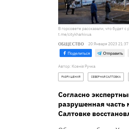
В горсовете рассказали, что будет 
t.me/citykharkivua
ОБЩЕСТВО
20 Января 2023 21:37
Поделиться
Отправить
Автор:
Ксенія Ручка
РАЗРУШЕНИЯ
СЕВЕРНАЯ САЛТОВКА
Согласно экспертны
разрушенная часть 
Салтовке восстанов