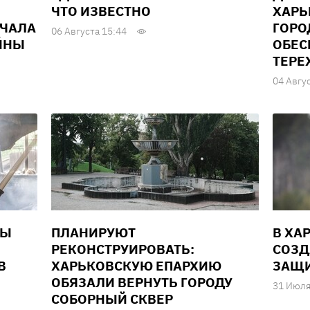
ЧТО ИЗВЕСТНО
ХАРЬ
АЧАЛА
ГОРО
06 Августа 15:44
ЙНЫ
ОБЕС
ТЕРЕ
04 Авгу
НЫ
ПЛАНИРУЮТ
В ХА
РЕКОНСТРУИРОВАТЬ:
СОЗД
В
ХАРЬКОВСКУЮ ЕПАРХИЮ
ЗАЩИ
ОБЯЗАЛИ ВЕРНУТЬ ГОРОДУ
31 Июля
СОБОРНЫЙ СКВЕР