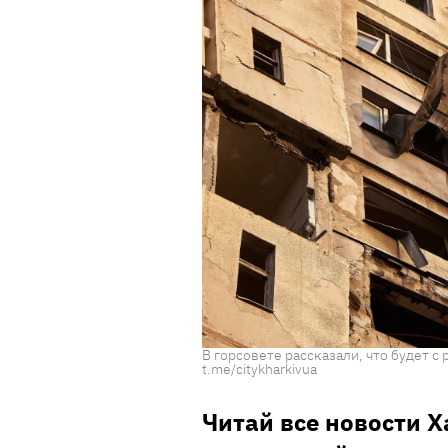
В горсовете рассказали, что будет 
t.me/citykharkivua
Читай все новости 