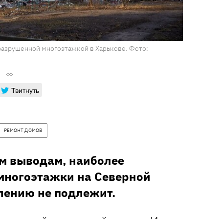
с разрушенной многоэтажкой в Харькове. Фото:
Твитнуть
РЕМОНТ ДОМОВ
м выводам, наиболее
многоэтажки на Северной
лению не подлежит.