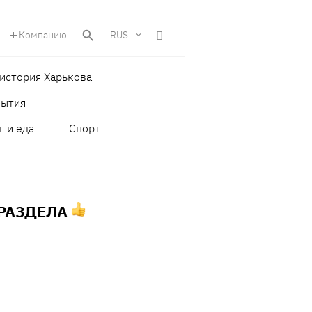
Компанию
RUS
история Харькова
бытия
г и еда
Спорт
 РАЗДЕЛА