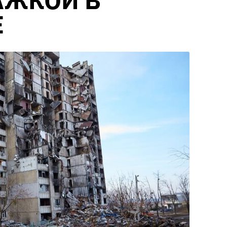
АЖКОЙ В
Е