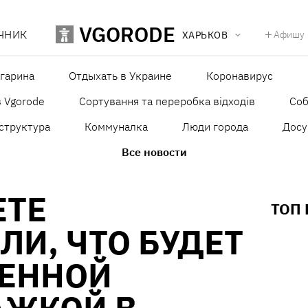
VGORODE
ЧНИК
Афишу
ХАРЬКОВ
агарина
Отдыхать в Украине
Коронавирус
в Vgorode
Сортування та переробка відходів
Со
структура
Коммуналка
Люди города
Досу
Все новости
ЕТЕ
ТОП
ЛИ, ЧТО БУДЕТ
ШЕННОЙ