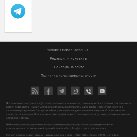
Условия использования
Редакция и контакты
Реклама на сайте
Политика конфиденциальности
Использование материалов Vgorode.ua разрешается только при условии прямой и открытой для поисковых
систем гиперссылки на сайт vgorode.ua. Гиперссылка обязательна вне зависимости от полного либо
частичного цитирования. Она должна быть размещена в подзаголовке или в первом абзаце и вести на
цитируемый материал. Использование фотографий и видео разрешается при условии указания источника
vgorode.ua и автора.
Любое копирование, перепечатка и воспроизведение фотографических произведений и/или
аудиовизуальных произведений правообладателя Getty Images – строго запрещается.
Субъект в сфере онлайн-медиа, Название онлайн-медиа - «VGORODE», Адрес: 02091, місто Київ,