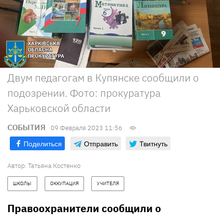
Двум педагогам в Купянске сообщили о
подозрении. Фото: прокуратура
Харьковской области
СОБЫТИЯ
09 Февраля 2023 11:56
Поделиться
Отправить
Твитнуть
Автор:
Татьяна Костенко
ШКОЛЫ
ОККУПАЦИЯ
УЧИТЕЛЯ
Правоохранители сообщили о