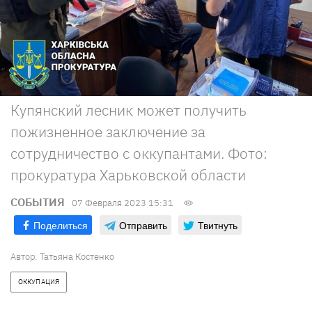
Купянский лесник может получить
пожизненное заключение за
сотрудничество с оккупантами. Фото:
прокуратура Харьковской области
СОБЫТИЯ
07 Февраля 2023 15:31
Поделиться
Отправить
Твитнуть
Автор:
Татьяна Костенко
ОККУПАЦИЯ