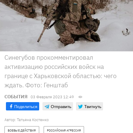
Синегубов прокомментировал
активизацию российских войск на
границе с Харьковской областью: чего
ждать. Фото: Генштаб
СОБЫТИЯ
03 Февраля 2023 12:49
Поделиться
Отправить
Твитнуть
Автор:
Татьяна Костенко
БОЕВЫЕ ДЕЙСТВИЯ
РОССИЙСКАЯ АГРЕССИЯ