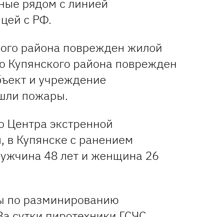
ные рядом с линией
цей с РФ.
кого района поврежден жилой
во Купянского района поврежден
ъект и учреждение
шли пожары.
о Центра экстренной
 в Купянске с ранением
ужчина 48 лет и женщина 26
ы по разминированию
За сутки пиротехники ГСЧС