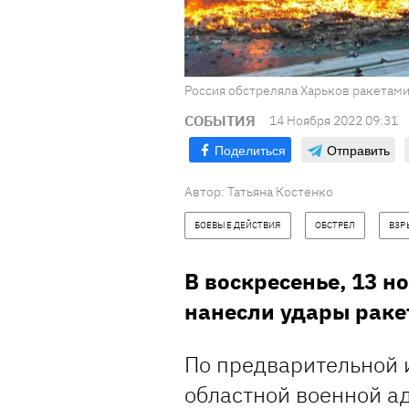
Россия обстреляла Харьков ракетами
СОБЫТИЯ
14 Ноября 2022 09:31
Поделиться
Отправить
Автор:
Татьяна Костенко
БОЕВЫЕ ДЕЙСТВИЯ
ОБСТРЕЛ
ВЗР
В воскресенье, 13 н
нанесли удары раке
По предварительной 
областной военной а