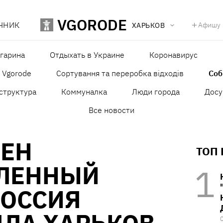
VGORODE
ЧНИК
Афишу
ХАРЬКОВ
агарина
Отдыхать в Украине
Коронавирус
в Vgorode
Сортування та переробка відходів
Со
структура
Коммуналка
Люди города
Досу
Все новости
ЕН
ТОП
ЛЕННЫЙ
РОССИЯ