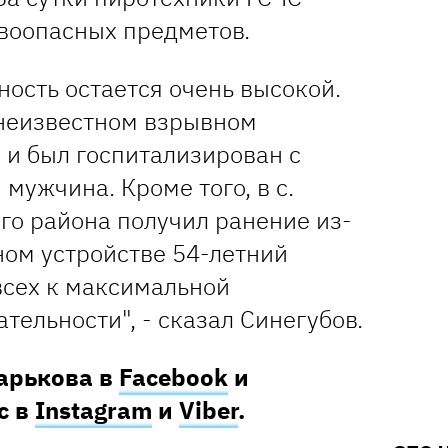
воопасных предметов.
ость остается очень высокой.
 неизвестном взрывном
 и был госпитализирован с
мужчина. Кроме того, в с.
го района получил ранение из-
ном устройстве 54-летний
сех к максимальной
тельности", - сказал Синегубов.
Харькова в
Facebook
и
с в
Instagram
и
Viber
.