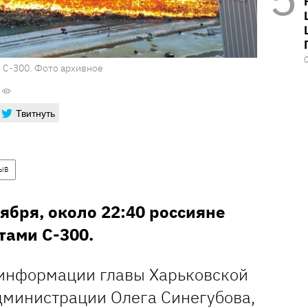
 С-300. Фото архивное
Твитнуть
ЫВ
оября, около 22:40 россияне
тами С-300.
информации главы Харьковской
дминистрации Олега Синегубова,