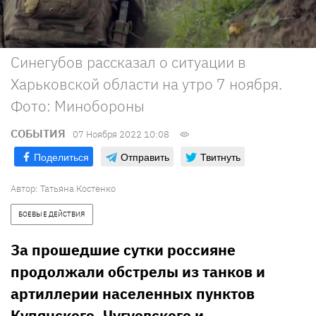
Синегубов рассказал о ситуации в
Харьковской области на утро 7 ноября.
Фото: Минобороны
СОБЫТИЯ
07 Ноября 2022 10:08
Поделиться
Отправить
Твитнуть
Автор:
Татьяна Костенко
БОЕВЫЕ ДЕЙСТВИЯ
За прошедшие сутки россияне
продолжали обстрелы из танков и
артиллерии населенных пунктов
Купянского, Чугуевского и