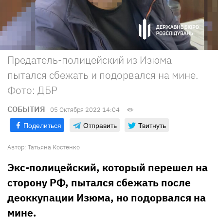
Предатель-полицейский из Изюма
пытался сбежать и подорвался на мине.
Фото: ДБР
СОБЫТИЯ
05 Октября 2022 14:04
Поделиться
Отправить
Твитнуть
Автор:
Татьяна Костенко
Экс-полицейский, который перешел на
сторону РФ, пытался сбежать после
деоккупации Изюма, но подорвался на
мине.