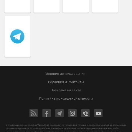
Условия использования
Редакция и контакты
Реклама на сайте
Политика конфиденциальности
Использование материалов Vgorode.ua разрешается только при условии прямой и открытой для поисковых
систем гиперссылки на сайт vgorode.ua. Гиперссылка обязательна вне зависимости от полного либо
частичного цитирования. Она должна быть размещена в подзаголовке или в первом абзаце и вести на