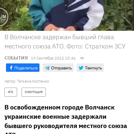
В Волчанске задержан бывший глава
местного союза АТО. Фото: Стратком ЗСУ
СОБЫТИЯ
19 Сентября 2022 15:46
Поделиться
Отправить
Твитнуть
Автор:
Татьяна Костенко
АТО 
ОККУПАЦИЯ
В освобожденном городе Волчанск
украинские военные задержали
бывшего руководителя местного союза