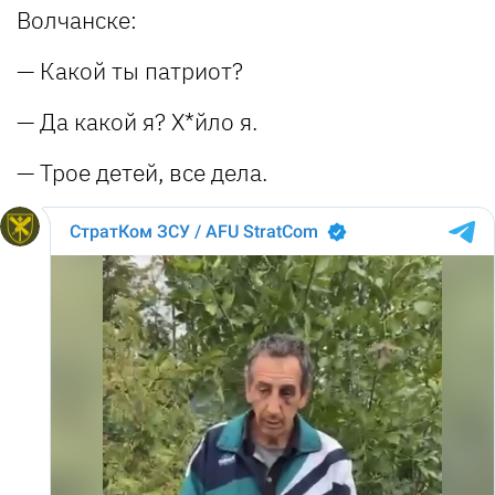
Волчанске:
— Какой ты патриот?
— Да какой я? Х*йло я.
— Трое детей, все дела.