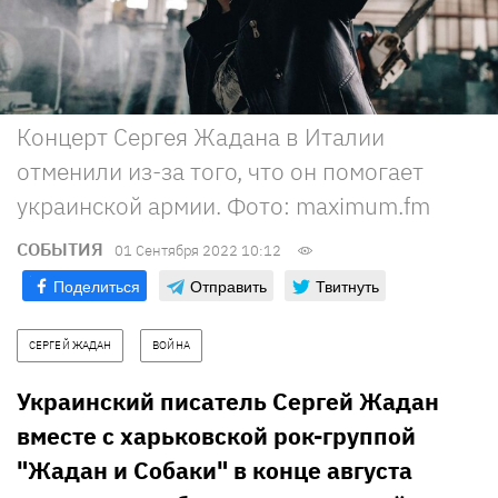
Концерт Сергея Жадана в Италии
отменили из-за того, что он помогает
украинской армии. Фото: maximum.fm
СОБЫТИЯ
01 Сентября 2022 10:12
Поделиться
Отправить
Твитнуть
СЕРГЕЙ ЖАДАН
ВОЙНА
Украинский писатель Сергей Жадан
вместе с харьковской рок-группой
"Жадан и Собаки" в конце августа