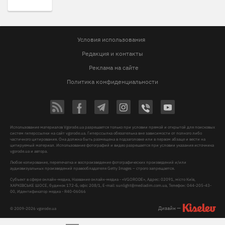
Условия использования
Редакция и контакты
Реклама на сайте
Политика конфиденциальности
Использование материалов Vgorode.ua разрешается только при условии прямой и открытой для поисковых
систем гиперссылки на сайт vgorode.ua. Гиперссылка обязательна вне зависимости от полного либо
частичного цитирования. Она должна быть размещена в подзаголовке или в первом абзаце и вести на
цитируемый материал. Использование фотографий и видео разрешается при условии указания источника
vgorode.ua и автора.
Любое копирование, перепечатка и воспроизведение фотографических произведений и/или
аудиовизуальных произведений правообладателя Getty Images – строго запрещается.
Субъект в сфере онлайн-медиа, Название онлайн-медиа - «VGORODE», Адрес: 02091, місто Київ,
ХАРКІВСЬКЕ ШОСЕ, будинок 172-Б, офіс 208/1, E-mail:
sunlight@mediadim.com.ua
, Телефон: 044-205-43-
00, Идентификатор медиа - R40-06066
Дизайн —
© 2009-2026 vgorode.ua