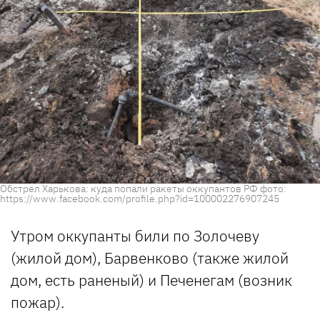
Обстрел Харькова: куда попали ракеты оккупантов РФ фото:
https://www.facebook.com/profile.php?id=100002276907245
Утром оккупанты били по Золочеву
(жилой дом), Барвенково (также жилой
дом, есть раненый) и Печенегам (возник
пожар).