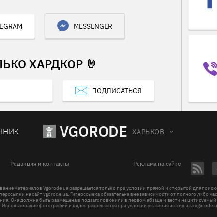
LEGRAM
MESSENGER
ЛЬКО ХАРДКОР 🤘
ПОДПИСАТЬСЯ
VGORODE
ЧНИК
ХАРЬКОВ
Редакция и контакты
Реклама на сайте
вание материалов Vgorode.ua разрешается только при условии прямой и открытой для поис
перссылки на сайт vgorode.ua. Гиперссылка обязательна вне зависимости от полного либо ча
ния. Она должна быть размещена в подзаголовке или в первом абзаце и вести на цитируемый
. Использование фотографий и видео разрешается при условии указания источника vgorode.u