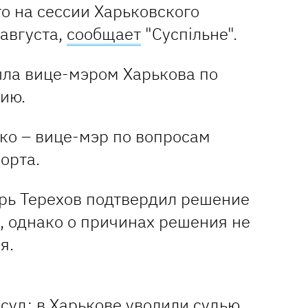
о на сессии Харьковского
 августа,
сообщает
"Суспільне".
ла вице-мэром Харькова по
ию.
ко – вице-мэр по вопросам
орта.
орь Терехов подтвердил решение
, однако о причинах решения не
я.
 суд: в Харькове уволили судью