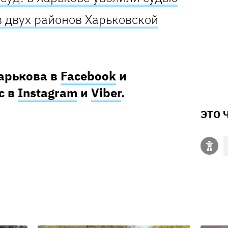
в двух районов Харьковской
Харькова в
Facebook
и
с в
Instagram
и
Viber
.
ЭТО 