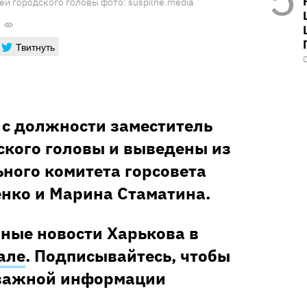
ей городского головы фото: suspilne.media
Твитнуть
 с должности заместитель
ского головы и выведены из
ьного комитета горсовета
нко и Марина Стаматина.
ные новости Харькова в
але
. Подписывайтесь, чтобы
 важной информации