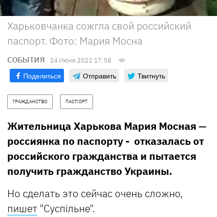
Харьковчанка сожгла свой российский
паспорт. Фото: Мария Мосна
СОБЫТИЯ
24 Июня 2022 17:58
Поделиться
Отправить
Твитнуть
ГРАЖДАНСТВО
ПАСПОРТ
Жительница Харькова Мария Мосная —
россиянка по паспорту - отказалась от
российского гражданства и пытается
получить гражданство Украины.
Но сделать это сейчас очень сложно,
пишет
"Суспільне".