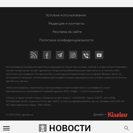
Условия использования
Редакция и контакты
Реклама на сайте
Политика конфиденциальности
Использование материалов Vgorode.ua разрешается только при условии прямой и открытой для поисковых
систем гиперссылки на сайт vgorode.ua. Гиперссылка обязательна вне зависимости от полного либо
частичного цитирования. Она должна быть размещена в подзаголовке или в первом абзаце и вести на
цитируемый материал. Использование фотографий и видео разрешается при условии указания источника
vgorode.ua и автора.
Любое копирование, перепечатка и воспроизведение фотографических произведений и/или
аудиовизуальных произведений правообладателя Getty Images – строго запрещается.
Субъект в сфере онлайн-медиа, Название онлайн-медиа - «VGORODE», Адрес: 02091, місто Київ,
ХАРКІВСЬКЕ ШОСЕ, будинок 172-Б, офіс 208/1, E-mail:
sunlight@mediadim.com.ua
, Телефон: 044-205-43-
00, Идентификатор медиа - R40-06066
Дизайн —
© 2009-2026 vgorode.ua
НОВОСТИ