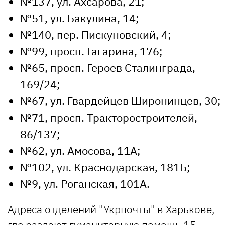
№137, ул. Ахсарова, 21;
№51, ул. Бакулина, 14;
№140, пер. Пискуновский, 4;
№99, просп. Гагарина, 176;
№65, просп. Героев Сталинграда,
169/24;
№67, ул. Гвардейцев Широнинцев, 30;
№71, просп. Тракторостроителей,
86/137;
№62, ул. Амосова, 11А;
№102, ул. Краснодарская, 181Б;
№9, ул. Роганская, 101А.
Адреса отделений "Укрпочты" в Харькове,
где раздают гуманитарную помощь 15