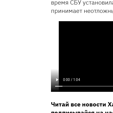
время СБУ установил
принимает неотложны
Читай все новости 
подписывайся на на