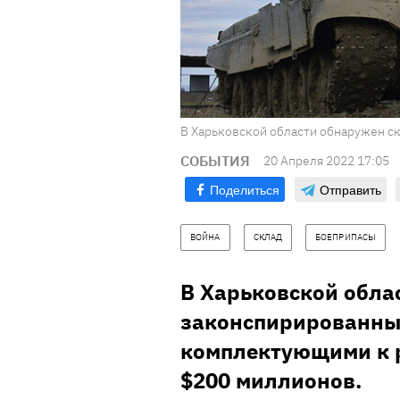
В Харьковской области обнаружен ск
СОБЫТИЯ
20 Апреля 2022 17:05
Поделиться
Отправить
ВОЙНА
СКЛАД
БОЕПРИПАСЫ
В Харьковской обла
законспирированный
комплектующими к р
$200 миллионов.