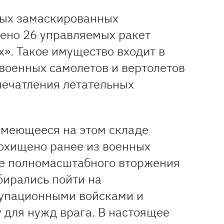
ьных замаскированных
ено 26 управляемых ракет
х». Такое имущество входит в
военных самолетов и вертолетов
печатления летательных
 имеющееся на этом складе
охищено ранее из военных
не полномасштабного вторжения
бирались пойти на
купационными войсками и
 для нужд врага. В настоящее