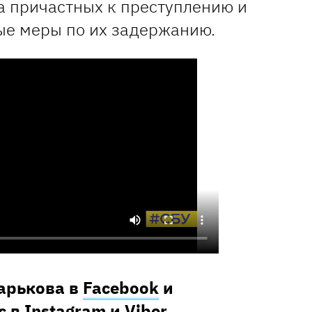
а причастных к преступлению и
е меры по их задержанию.
Харькова в
Facebook
и
с в
Instagram
и
Viber
.