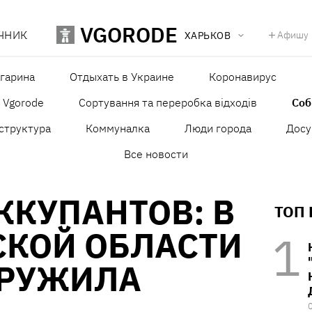
VGORODE
ЧНИК
Афишу
ХАРЬКОВ
агарина
Отдыхать в Украине
Коронавирус
в Vgorode
Сортування та переробка відходів
Со
структура
Коммуналка
Люди города
Досу
Все новости
КУПАНТОВ: В
ТОП
СКОЙ ОБЛАСТИ
АРУЖИЛА