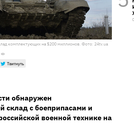
лад комплектующих на $200 миллионов. Фото: 24tv.ua
Твитнуть
сти обнаружен
 склад с боеприпасами и
оссийской военной технике на