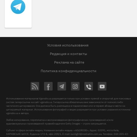
Условия использования
Редакция и контакты
Реклама на сайте
Политика конфиденциальности
Использование материалов Vgorode.ua разрешается только при условии прямой и открытой для поисковых
систем гиперссылки на сайт vgorode.ua. Гиперссылка обязательна вне зависимости от полного либо
частичного цитирования. Она должна быть размещена в подзаголовке или в первом абзаце и вести на
цитируемый материал. Использование фотографий и видео разрешается при условии указания источника
vgorode.ua и автора.
Любое копирование, перепечатка и воспроизведение фотографических произведений и/или
аудиовизуальных произведений правообладателя Getty Images – строго запрещается.
Субъект в сфере онлайн-медиа, Название онлайн-медиа - «VGORODE», Адрес: 02091, місто Київ,
ХАРКІВСЬКЕ ШОСЕ, будинок 172-Б, офіс 208/1, E-mail:
sunlight@mediadim.com.ua
, Телефон: 044-205-43-