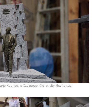
ию Кернесу в Харькове. Фото: city.kharkov.ua