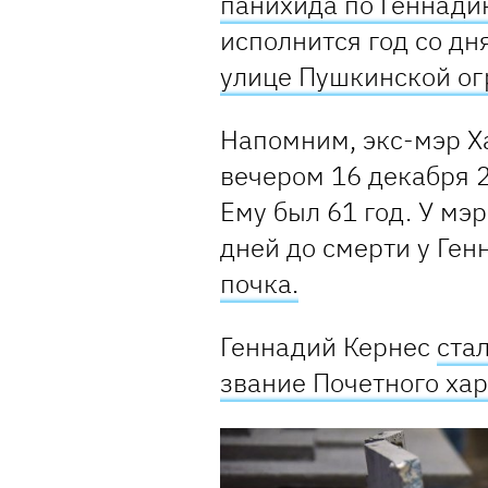
панихида по Геннади
исполнится год со дн
улице Пушкинской ог
Напомним, экс-мэр Х
вечером 16 декабря 2
Ему был 61 год. У мэ
дней до смерти у Ге
почка.
Геннадий Кернес
ста
звание Почетного ха