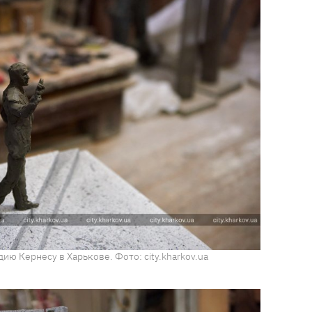
ию Кернесу в Харькове. Фото: city.kharkov.ua