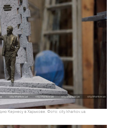
ию Кернесу в Харькове. Фото: city.kharkov.ua