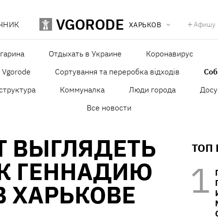
VGORODE
ЧНИК
Афишу
ХАРЬКОВ
агарина
Отдыхать в Украине
Коронавирус
в Vgorode
Сортування та переробка відходів
Со
структура
Коммуналка
Люди города
Досу
Все новости
Т ВЫГЛЯДЕТЬ
ТОП
К ГЕННАДИЮ
В ХАРЬКОВЕ