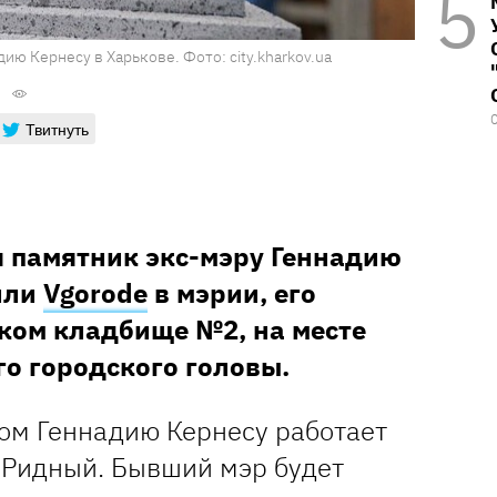
ию Кернесу в Харькове. Фото: city.kharkov.ua
Твитнуть
я памятник экс-мэру Геннадию
или
Vgorode
в мэрии, его
ском кладбище №2, на месте
о городского головы.
ом Геннадию Кернесу работает
 Ридный. Бывший мэр будет