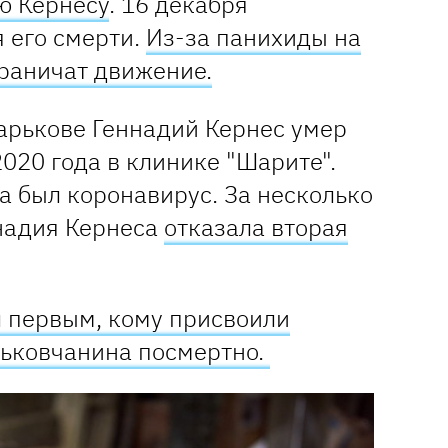
ю Кернесу
. 16 декабря
я его смерти.
Из-за панихиды на
раничат движение.
арькове Геннадий Кернес умер
020 года в клинике "Шарите".
ра был коронавирус. За несколько
ннадия Кернеса
отказала вторая
л первым, кому присвоили
рьковчанина посмертно.