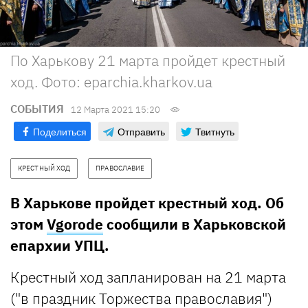
По Харькову 21 марта пройдет крестный
ход. Фото: eparchia.kharkov.ua
СОБЫТИЯ
12 Марта 2021 15:20
Поделиться
Отправить
Твитнуть
КРЕСТНЫЙ ХОД
ПРАВОСЛАВИЕ
В Харькове пройдет крестный ход. Об
этом
Vgorode
сообщили в Харьковской
епархии УПЦ.
Крестный ход запланирован на 21 марта
("в праздник Торжества православия")