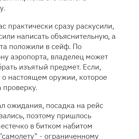
у.
нас практически сразу раскусили,
сили написать объяснительную, а
та положили в сейф. По
ону аэропорта, владелец может
рать изъятый предмет. Если,
т о настоящем оружии, которое
 проверку.
ал ожидания, посадка на рейс
вались, поэтому пришлось
местечко в битком набитом
 "самолету" - ограниченному