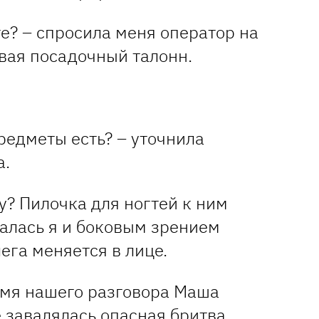
те? – спросила меня оператор на
вая посадочный талонн.
едметы есть? – уточнила
а.
ду? Пилочка для ногтей к ним
валась я и боковым зрением
лега меняется в лице.
ремя нашего разговора Маша
 завалялась опасная бритва,