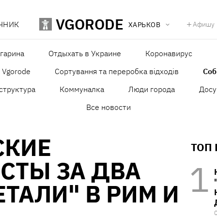
VGORODE
ЧНИК
Афишу
ХАРЬКОВ
агарина
Отдыхать в Украине
Коронавирус
в Vgorode
Сортування та переробка відходів
Со
структура
Коммуналка
Люди города
Досу
Все новости
СКИЕ
ТОП
СТЫ ЗА ДВА
ЕТАЛИ" В РИМ И