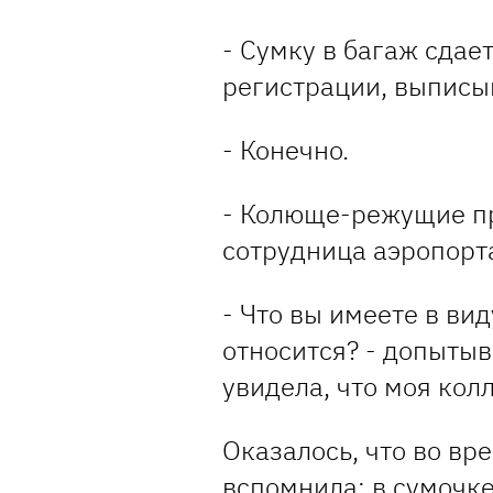
- Сумку в багаж сдае
регистрации, выписы
- Конечно.
- Колюще-режущие пр
сотрудница аэропорт
- Что вы имеете в ви
относится? - допыты
увидела, что моя кол
Оказалось, что во в
вспомнила: в сумочке