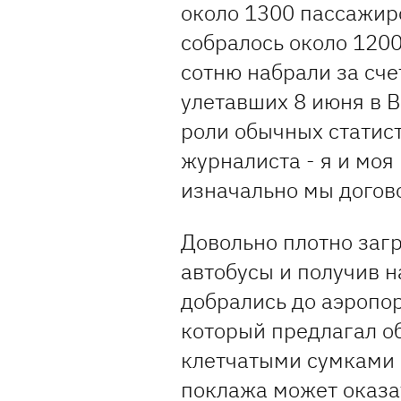
около 1300 пассажиро
собралось около 120
сотню набрали за сче
улетавших 8 июня в В
роли обычных статис
журналиста - я и моя
изначально мы догов
Довольно плотно заг
автобусы и получив н
добрались до аэропор
который предлагал о
клетчатыми сумками ч
поклажа может оказа