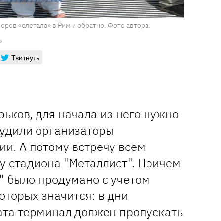
оров «слетала» в Рим и обратно. Фото автора.
Твитнуть
рьков, для начала из него нужно
судили организаторы
и. А потому встречу всем
у стадиона "Металлист". Причем
" было продумано с учетом
оторых значится: в дни
та терминал должен пропускать