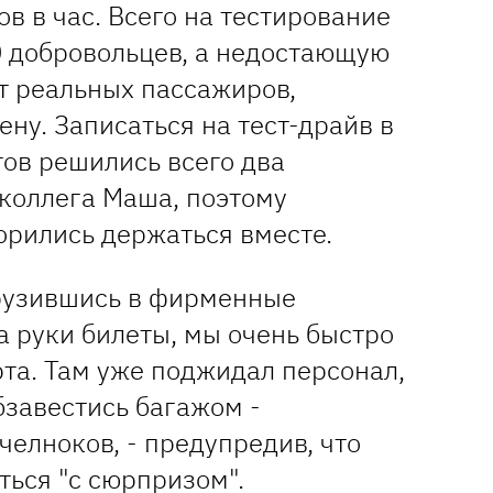
в в час. Всего на тестирование
0 добровольцев, а недостающую
т реальных пассажиров,
ену. Записаться на тест-драйв в
тов решились всего два
 коллега Маша, поэтому
орились держаться вместе.
рузившись в фирменные
а руки билеты, мы очень быстро
та. Там уже поджидал персонал,
бзавестись багажом -
елноков, - предупредив, что
ться "с сюрпризом".