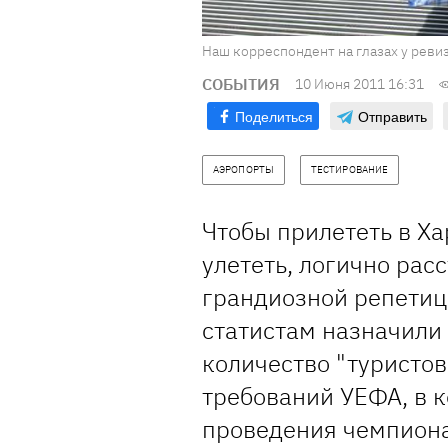
Наш корреспондент на глазах у ревиз
СОБЫТИЯ
10 Июня 2011 16:31
Поделиться
Отправить
АЭРОПОРТЫ
ТЕСТИРОВАНИЕ
Чтобы прилететь в Ха
улететь, логично рас
грандиозной репетици
статистам назначили 
количество "туристов
требований УЕФА, в к
проведения чемпиона