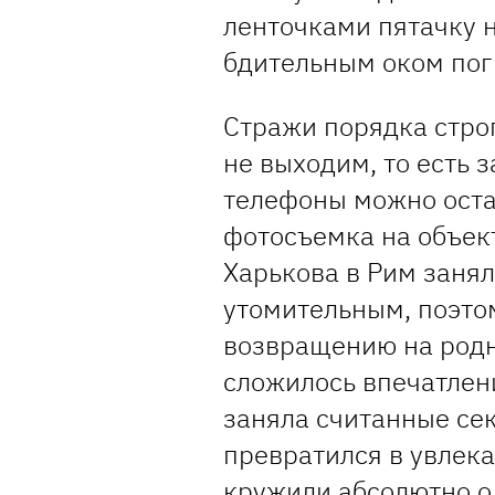
ленточками пятачку н
бдительным оком пог
Стражи порядка строг
не выходим, то есть 
телефоны можно оста
фотосъемка на объек
Харькова в Рим занял
утомительным, поэто
возвращению на родн
сложилось впечатлен
заняла считанные сек
превратился в увлека
кружили абсолютно о