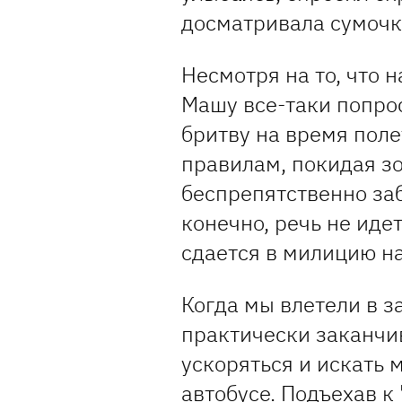
досматривала сумочк
Несмотря на то, что 
Машу все-таки попро
бритву на время поле
правилам, покидая з
беспрепятственно заб
конечно, речь не иде
сдается в милицию на
Когда мы влетели в з
практически заканчи
ускоряться и искать 
автобусе. Подъехав к