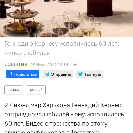
Геннадию Кернесу исполнилось 60 лет:
видео с юбилея
СОБЫТИЯ
29 Июня 2019 12:34
Поделиться
Отправить
Твитнуть
КЕРНЕС
ЮБИЛЕЙ
27 июня мэр Харькова Геннадий Кернес
отпраздновал юбилей - ему исполнилось
60 лет. Видео с торжества по этому
случаю опубликовал в Instagram