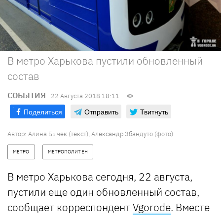
В метро Харькова пустили обновленный
состав
СОБЫТИЯ
22 Августа 2018 18:11
Поделиться
Отправить
Твитнуть
Автор: Алина Бычек (текст), Александр Збандуто (фото)
МЕТРО
МЕТРОПОЛИТЕН
В метро Харькова сегодня, 22 августа,
пустили еще один обновленный состав,
сообщает корреспондент
Vgorode
. Вместе